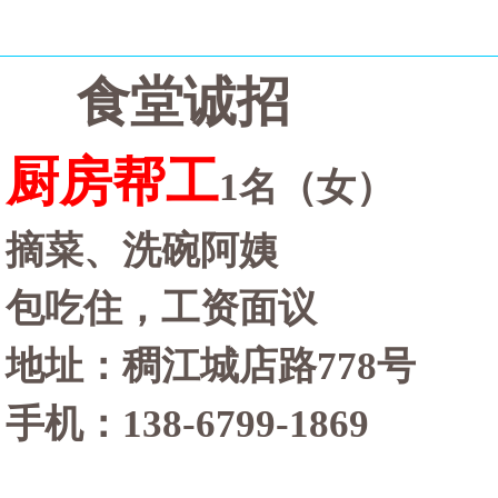
食堂诚招
厨房帮工
1名（女）
摘菜、洗碗阿姨
包吃住，工资面议
地址：稠江城店路
778号
手机：
138-6799-1869